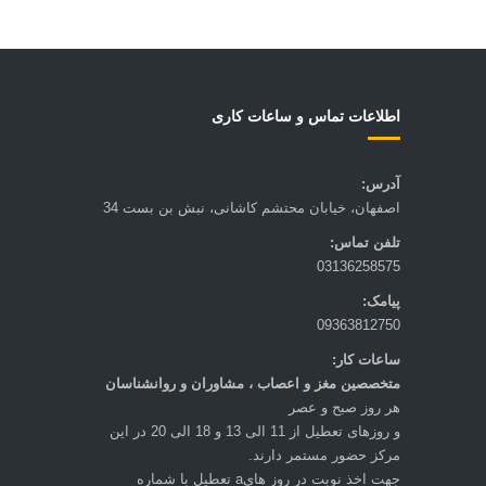
اطلاعات تماس و ساعات کاری
آدرس:
اصفهان، خیابان محتشم کاشانی، نبش بن بست 34
تلفن تماس:
03136258575
پیامک:
09363812750
ساعات کار:
متخصصين مغز و اعصاب ، مشاوران و روانشناسان
هر روز صبح و عصر
و روزهای تعطيل از 11 الی 13 و 18 الی 20 در این
مرکز حضور مستمر دارند.
جهت اخذ نوبت در روز هایa تعطيل با شماره