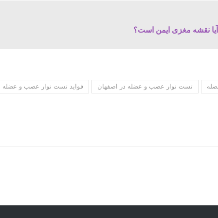
آیا نقشه مغزی ایمن است؟
ضله
تست نوار عصب و عضله در اصفهان
فواید تست نوار عصب و عضله