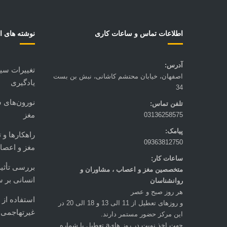
اطلاعات تماس و ساعات کاری
نوشته های ا
آدرس:
تغییرات سینا
اصفهان، خیابان محتشم کاشانی، نبش بن بست
یادگیری
34
نورون‌های س
تلفن تماس:
مغز
03136258575
پیامک:
راهکارها و 
09363812750
مغز و اعصا
ساعات کار:
بررسی تأثیر
متخصصين مغز و اعصاب ، مشاوران و
انسانی بر 
روانشناسان
هر روز صبح و عصر
استفاده از 
و روزهای تعطيل از 11 الی 13 و 18 الی 20 در
غیرتهاجمی ب
این مرکز حضور مستمر دارند.
جهت اخذ نوبت در روز هایa تعطيل با شماره