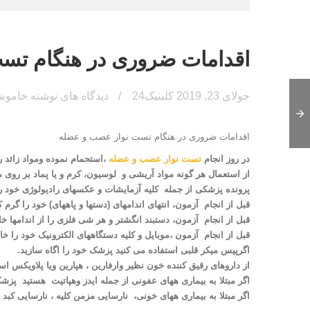
اقدامات ضروری در هنگام تس
جولای 23, 2019
کلینیک24
دیدگاه های نوشته خام
اقدامات ضروری در هنگام تست نوار عصب و عضله
در روز انجام
تست نوار عصب و عضله
،استحمام نموده ومواد زائد ر
از استعمال هر گونه مواد آریشی و لوسیون، کرم و یا پماد بر روی 
پرونده پزشکی از جمله کلیه آزمایشات و عکسهای رادیولوژی خود را 
قبل از انجام آزمون، انتهای اندامهای (دستها و پاههای) خود را گرم کن
قبل از انجام آزمون، دستبند انگشتر و هر شی فلزی را از اندامها خار
قبل از انجام آزمون ،موبایل و کلیه دستگاههای الکترونیک خود را خا
اگرپیس میکر قلبی استفاده می کنید پزشک خود را اگاه سازید.
از داروهای رقیق کننده خون نظیر وارفارین ، هپارین ویا پلاویکس اس
اگر مبتلا به بیماری ههای عفونی از جمله ایدز وهپاتیت هستید پزشک
اگر مبتلا به بیماری ههای خونی، نارسایی مزمن کلیه ، نارسایی کبد